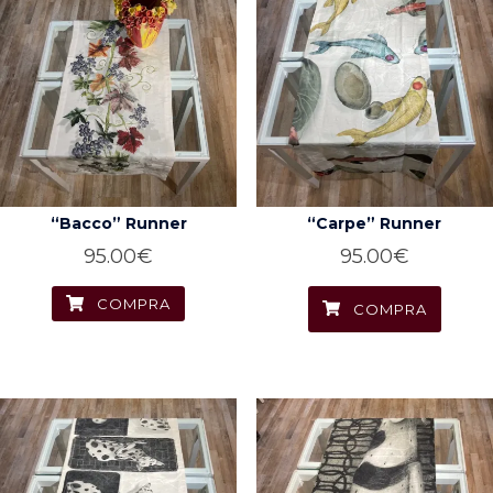
recente
“Bacco” Runner
“Carpe” Runner
95.00
€
95.00
€
COMPRA
COMPRA