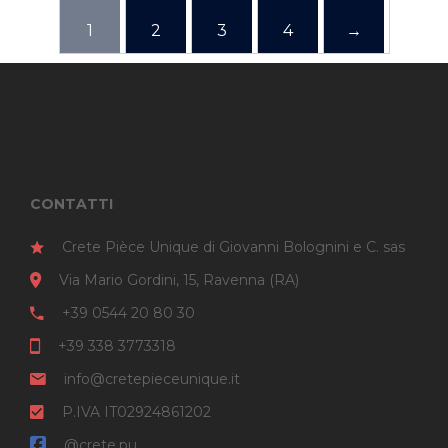
1
2
3
4
→
CONTATTI
Crete Pièce Unique di Giovanni Bolognini e C. sas
Via Mario Gordini, 15, Ravenna (RA)
+39 0544 20 80 30
+39 338 3773318
info@cretepieceunique.it
P.IVA IT02924861202
@crete.pu