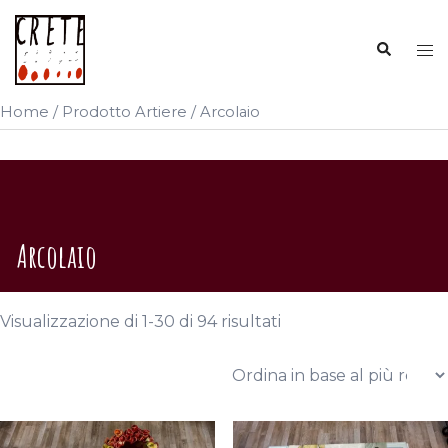
Vai
al
Cerca
Mos
contenuto
me
Home
/ Prodotto Artiere / Arcolaio
Arcolaio
Ordina
Visualizzazione di 1-30 di 94 risultati
in
base
al
più