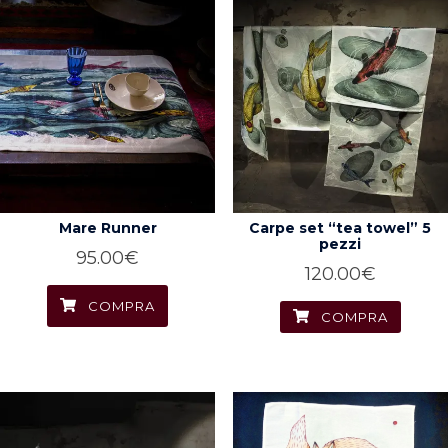
Mare Runner
Carpe set “tea towel” 5
pezzi
95.00
€
120.00
€
COMPRA
COMPRA