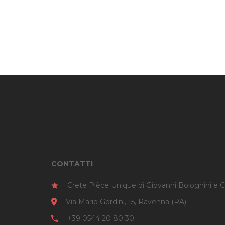
CONTATTI
Crete Pièce Unique di Giovanni Bolognini e C
Via Mario Gordini, 15, Ravenna (RA)
+39 0544 20 80 30