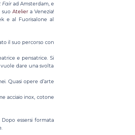
 Fair
ad Amsterdam, e
l suo
Atelier
a Venezia!
k e al Fuorisalone al
to il suo percorso con
trice e pensatrice. Si
ma vuole dare una svolta
i. Quasi opere d’arte
ome acciaio inox, cotone
. Dopo essersi formata
.