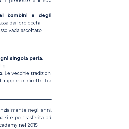
 il prodotto e il suo
ei bambini e degli
assa dai loro occhi.
sso vada ascoltato.
gni singola perla
.
io.
o
. Le vecchie tradizioni
l rapporto diretto tra
nzialmente negli anni,
 si è poi trasferita ad
cademy nel 2015.