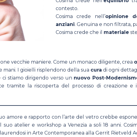
Cosima crede nell’
equilibrio
tra
contesto.
Cosima crede nell’
opinione d
anziani
. Genuina e non filtrata, p
Cosima crede che il
materiale
ste
uone vecchie maniere. Come un monaco diligente, crea
o
 mani. I gioielli risplendono della sua
cura
di ogni dettagl
 ci stiamo dirigendo verso un
nuovo Post-Modernism
 tramite la riscoperta del processo di creazione e i
o amore e rapporto con l’arte del vetro crebbe espone
l suo atelier e workshop a Venezia a soli 18 anni. Cosima
aurendosi in Arte Contemporanea alla Gerrit Rietveld A