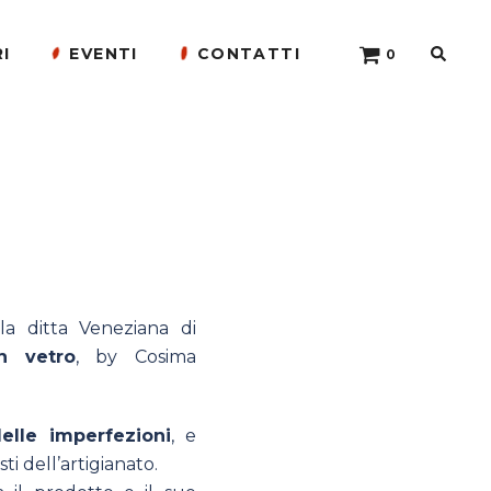
Cerca
I
EVENTI
CONTATTI
0 ELEMENTI
 ditta Veneziana di
in vetro
, by Cosima
elle imperfezioni
, e
ti dell’artigianato.