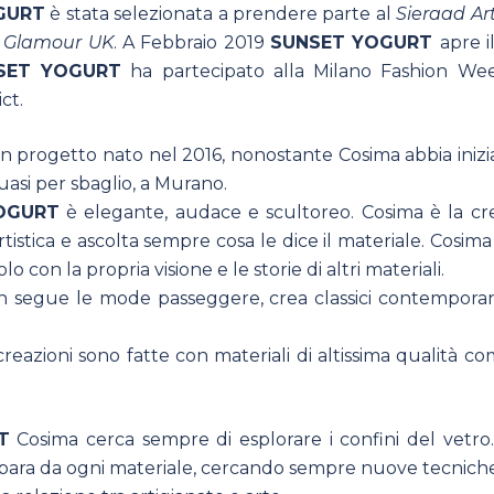
GURT
è stata selezionata a prendere parte al
Sieraad Art
u
Glamour UK
. A Febbraio 2019
SUNSET YOGURT
apre i
SET YOGURT
ha partecipato alla Milano Fashion Wee
ct.
n progetto nato nel 2016, nonostante Cosima abbia inizia
quasi per sbaglio, a Murano.
OGURT
è elegante, audace e scultoreo. Cosima è la crea
 artistica e ascolta sempre cosa le dice il materiale. Cosi
 con la propria visione e le storie di altri materiali.
 segue le mode passeggere, crea classici contemporane
creazioni sono fatte con materiali di altissima qualità c
T
Cosima cerca sempre di esplorare i confini del vetro
mpara da ogni materiale, cercando sempre nuove tecniche