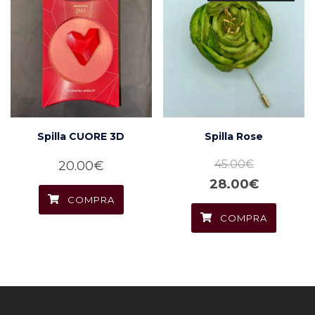
Spilla CUORE 3D
Spilla Rose
45.00
€
20.00
€
Il
Il
28.00
€
COMPRA
prezzo
prezzo
COMPRA
originale
attuale
era:
è:
45.00€.
28.00€.