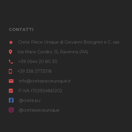
CONTATTI
Crete Pièce Unique di Giovanni Bolognini e C. sas
Via Mario Gordini, 15, Ravenna (RA)
+39 0544 20 80 30
+39 338 3773318
info@cretepieceunique.it
P.IVA IT02924861202
@crete.pu
@cretepieceunique