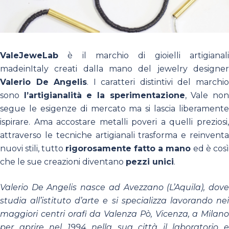
ValeJeweLab
è il marchio di gioielli artigianali
madeinItaly creati dalla mano del jewelry designer
Valerio De Angelis
. I caratteri distintivi del marchi
sono
l’artigianalità e la sperimentazione
, Vale no
segue le esigenze di mercato ma si lascia liberamente
ispirare. Ama accostare metalli poveri a quelli preziosi,
attraverso le tecniche artigianali trasforma e reinventa
nuovi stili, tutto
rigorosamente fatto a mano
ed è così
che le sue creazioni diventano
pezzi unici
.
Valerio De Angelis nasce ad Avezzano (L’Aquila), dove
studia all’istituto d’arte e si specializza lavorando nei
maggiori centri orafi da Valenza Pò, Vicenza, a Milano
per aprire nel 1994 nella sua città il laboratorio e