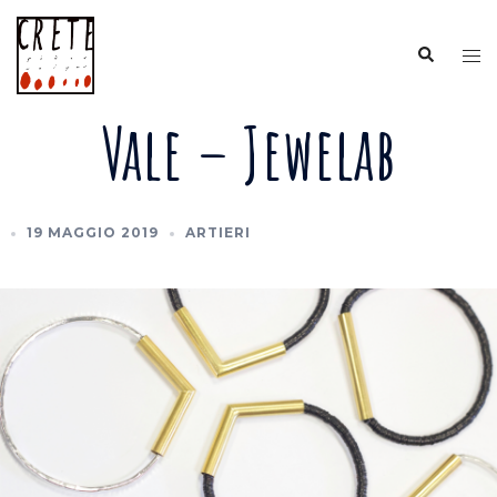
Vai
al
Cerca
Mos
contenuto
me
Vale – Jewelab
19 MAGGIO 2019
ARTIERI