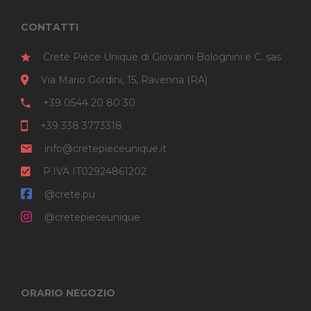
Le
CONTATTI
opzioni
possono
Crete Pièce Unique di Giovanni Bolognini e C. sas
essere
Via Mario Gordini, 15, Ravenna (RA)
scelte
+39 0544 20 80 30
nella
pagina
+39 338 3773318
del
info@cretepieceunique.it
prodotto
P.IVA IT02924861202
@crete.pu
@cretepieceunique
ORARIO NEGOZIO