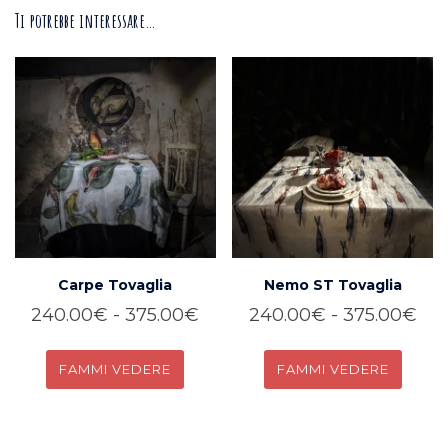
Ti potrebbe interessare…
Carpe Tovaglia
Nemo ST Tovaglia
Fascia
Fas
240.00
€
-
375.00
€
240.00
€
-
375.00
€
di
di
GUARDA
GUARDA
prezzo:
pre
da
da
Questo
Questo
240.00€
24
prodotto
prodotto