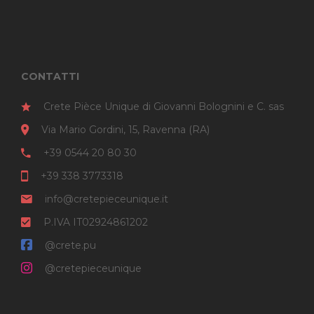
CONTATTI
Crete Pièce Unique di Giovanni Bolognini e C. sas
Via Mario Gordini, 15, Ravenna (RA)
+39 0544 20 80 30
+39 338 3773318
info@cretepieceunique.it
P.IVA IT02924861202
@crete.pu
@cretepieceunique