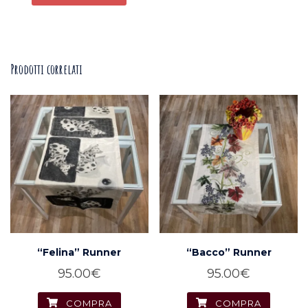
da
Questo
240.00€
prodotto
a
ha
Prodotti correlati
375.00€
più
varianti.
Le
opzioni
possono
essere
scelte
nella
pagina
del
“Felina” Runner
“Bacco” Runner
prodotto
95.00
€
95.00
€
COMPRA
COMPRA