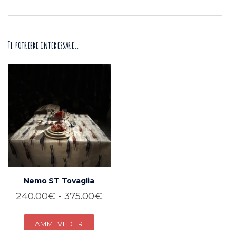
Ti potrebbe interessare…
Nemo ST Tovaglia
Fascia
240.00
€
-
375.00
€
di
GUARDA
prezzo: