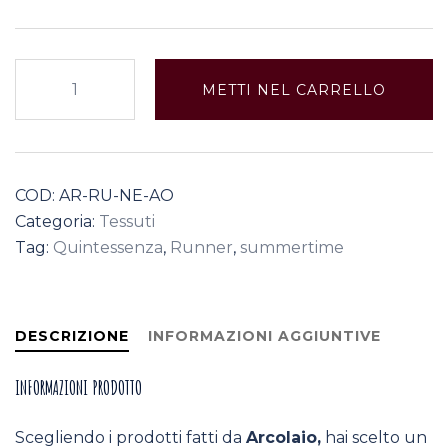
Nemo
METTI NEL CARRELLO
ST
Runner
quantità
COD:
AR-RU-NE-AO
Categoria:
Tessuti
Tag:
Quintessenza
,
Runner
,
summertime
DESCRIZIONE
INFORMAZIONI AGGIUNTIVE
INFORMAZIONI PRODOTTO
Scegliendo i prodotti fatti da
Arcolaio,
hai scelto un