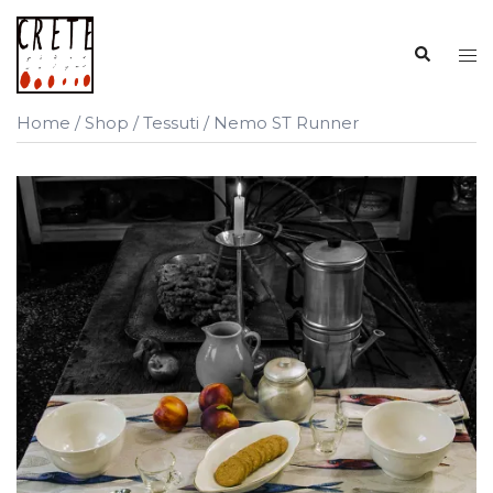
Vai
al
Cerca
Mos
contenuto
me
Home
/
Shop
/
Tessuti
/ Nemo ST Runner