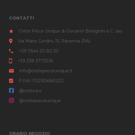
CONTATTI
Crete Pièce Unique di Giovanni Bolognini e C. sas
Via Mario Gordini, 15, Ravenna (RA)
+39 0544 20 80 30
+39 338 3773318
info@cretepieceunique.it
P.IVA IT02924861202
@crete.pu
@cretepieceunique
ORARIO NEGOZIO