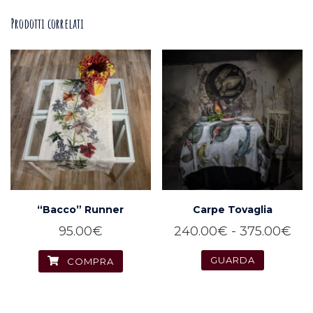
a
ha
Prodotti correlati
375.00€
più
varianti.
Le
opzioni
possono
essere
scelte
nella
pagina
del
“Bacco” Runner
Carpe Tovaglia
prodotto
Fas
95.00
€
240.00
€
-
375.00
€
di
GUARDA
COMPRA
pre
Questo
da
prodotto