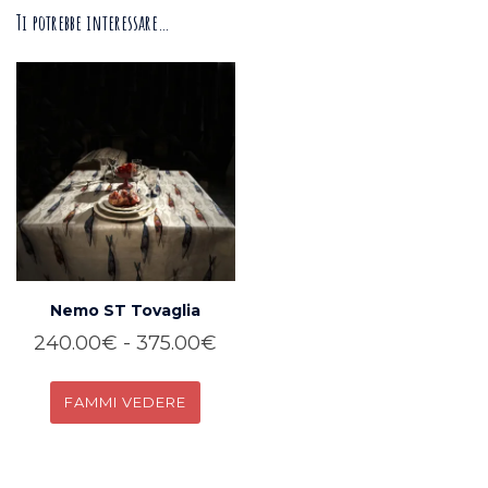
Ti potrebbe interessare…
Nemo ST Tovaglia
Fascia
240.00
€
-
375.00
€
di
GUARDA
prezzo:
da
Questo
240.00€
prodotto