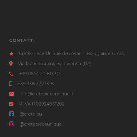
CONTATTI
Crete Pièce Unique di Giovanni Bolognini e C. sas
Via Mario Gordini, 15, Ravenna (RA)
+39 0544 20 80 30
+39 338 3773318
info@cretepieceunique.it
P.IVA IT02924861202
@crete.pu
@cretepieceunique