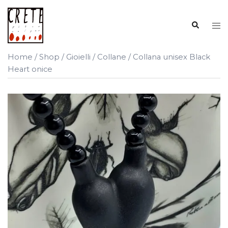
Vai
al
Cerca
Mos
contenuto
me
Home
/
Shop
/
Gioielli
/
Collane
/ Collana unisex Black
Heart onice