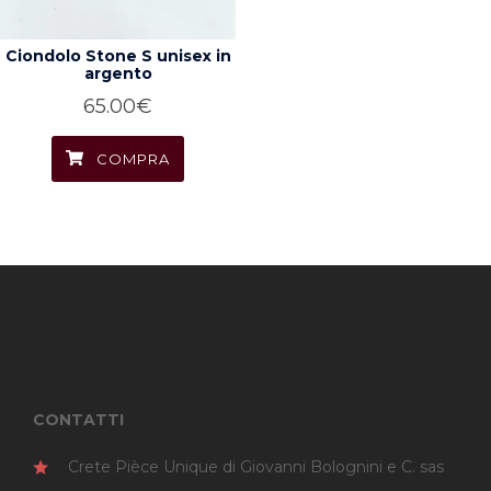
Ciondolo Stone S unisex in
argento
65.00
€
COMPRA
CONTATTI
Crete Pièce Unique di Giovanni Bolognini e C. sas