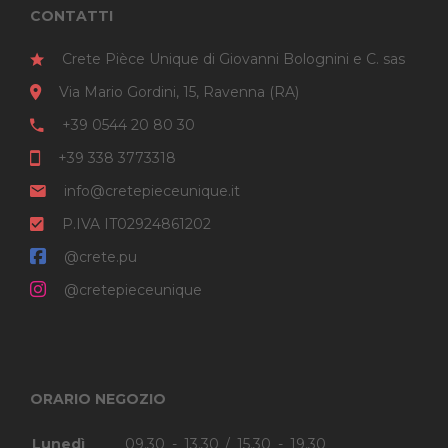
CONTATTI
Crete Pièce Unique di Giovanni Bolognini e C. sas
Via Mario Gordini, 15, Ravenna (RA)
+39 0544 20 80 30
+39 338 3773318
info@cretepieceunique.it
P.IVA IT02924861202
@crete.pu
@cretepieceunique
ORARIO NEGOZIO
Lunedì
09.30 - 13.30 / 15.30 - 19.30