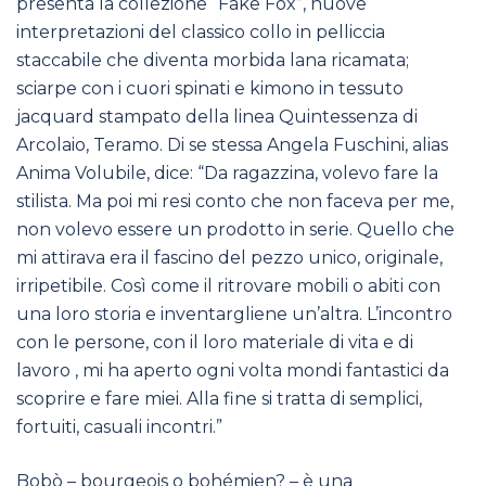
presenta la collezione “Fake Fox”, nuove
interpretazioni del classico collo in pelliccia
staccabile che diventa morbida lana ricamata;
sciarpe con i cuori spinati e kimono in tessuto
jacquard stampato della linea Quintessenza di
Arcolaio, Teramo. Di se stessa Angela Fuschini, alias
Anima Volubile, dice: “Da ragazzina, volevo fare la
stilista. Ma poi mi resi conto che non faceva per me,
non volevo essere un prodotto in serie. Quello che
mi attirava era il fascino del pezzo unico, originale,
irripetibile. Così come il ritrovare mobili o abiti con
una loro storia e inventargliene un’altra. L’incontro
con le persone, con il loro materiale di vita e di
lavoro , mi ha aperto ogni volta mondi fantastici da
scoprire e fare miei. Alla fine si tratta di semplici,
fortuiti, casuali incontri.”
Bobò – bourgeois o bohémien? – è una