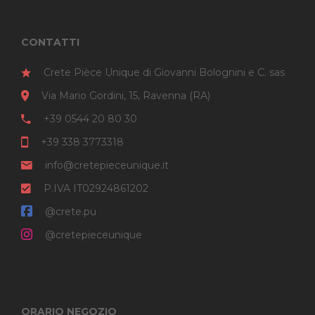
CONTATTI
Crete Pièce Unique di Giovanni Bolognini e C. sas
Via Mario Gordini, 15, Ravenna (RA)
+39 0544 20 80 30
+39 338 3773318
info@cretepieceunique.it
P.IVA IT02924861202
@crete.pu
@cretepieceunique
ORARIO NEGOZIO