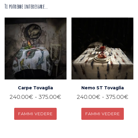
Ti potrebbe interessare…
Carpe Tovaglia
Nemo ST Tovaglia
Fascia
Fas
240.00
€
-
375.00
€
240.00
€
-
375.00
€
di
di
GUARDA
GUARDA
prezzo:
pre
da
da
Questo
Questo
240.00€
24
prodotto
prodotto