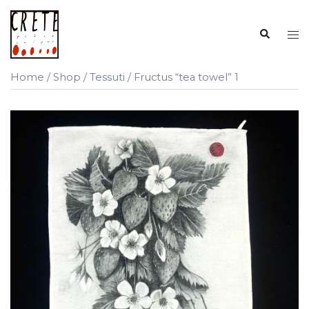
Vai
al
Cerca
Mos
contenuto
me
Home
/
Shop
/
Tessuti
/ Fructus “tea towel” 1