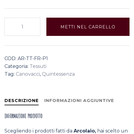
Fructus
METTI NEL CARRELLO
"tea
towel"
1
quantità
COD:
AR-TT-FR-P1
Categoria:
Tessuti
Tag:
Canovacci
,
Quintessenza
DESCRIZIONE
INFORMAZIONI AGGIUNTIVE
INFORMAZIONI PRODOTTO
Scegliendo i prodotti fatti da
Arcolaio,
hai scelto un