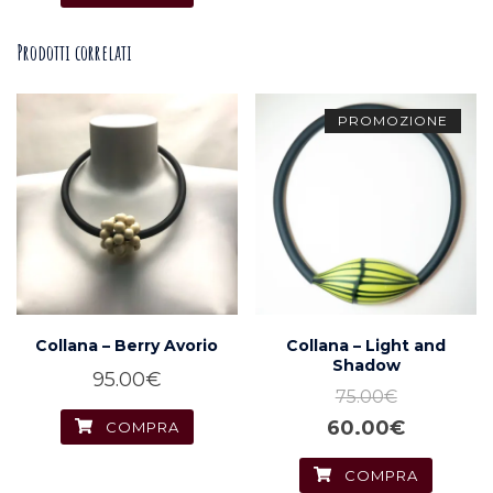
Prodotti correlati
PROMOZIONE
Collana – Berry Avorio
Collana – Light and
Shadow
95.00
€
75.00
€
Il
Il
60.00
€
COMPRA
prezzo
prezzo
COMPRA
originale
attuale