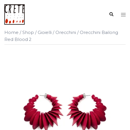
Vai
al
Cerca
Mos
contenuto
me
Home
/
Shop
/
Gioielli
/
Orecchini
/ Orecchini Bailong
Red Blood 2