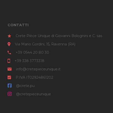
CONTATTI
Crete Pièce Unique di Giovanni Bolognini e C. sas
Via Mario Gordini, 15, Ravenna (RA)
+39 0544 20 80 30
+39 338 3773318
info@cretepieceunique.it
P.IVA IT02924861202
@crete.pu
@cretepieceunique