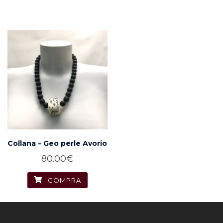
era:
è:
75.00€.
60.00€.
Collana – Geo perle Avorio
80.00
€
COMPRA