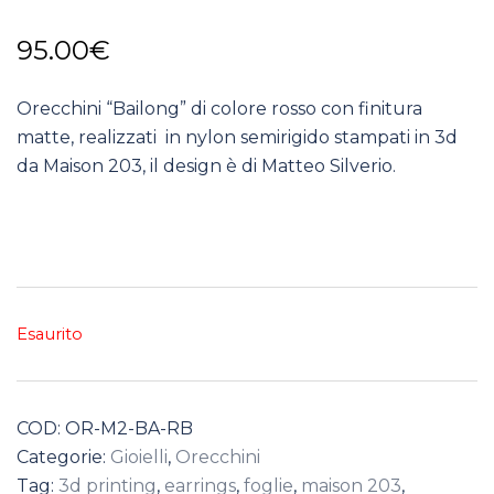
95.00
€
Orecchini “Bailong” di colore rosso con finitura
matte, realizzati in nylon semirigido stampati in 3d
da Maison 203, il design è di Matteo Silverio.
Esaurito
COD:
OR-M2-BA-RB
Categorie:
Gioielli
,
Orecchini
Tag:
3d printing
,
earrings
,
foglie
,
maison 203
,