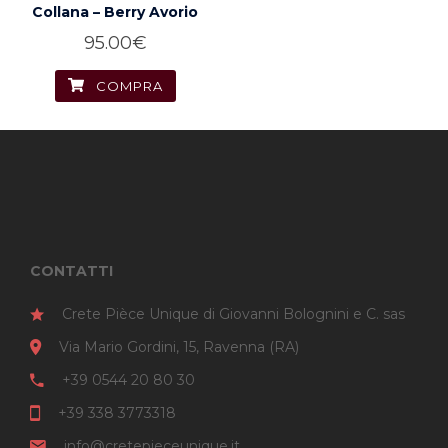
Collana – Berry Avorio
95.00
€
COMPRA
CONTATTI
Crete Pièce Unique di Giovanni Bolognini e C. sas
Via Mario Gordini, 15, Ravenna (RA)
+39 0544 20 80 30
+39 338 3773318
info@cretepieceunique.it