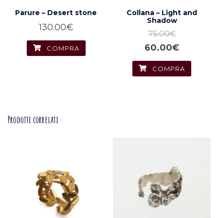
Parure – Desert stone
Collana – Light and
Shadow
130.00
€
75.00
€
Il
Il
60.00
€
COMPRA
prezzo
prezzo
COMPRA
originale
attuale
era:
è:
75.00€.
60.00€.
Prodotti correlati