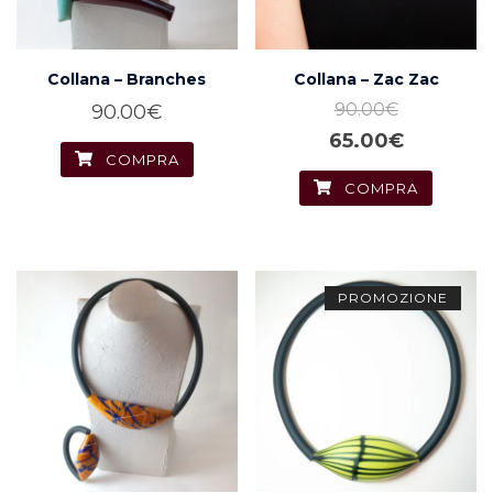
Collana – Branches
Collana – Zac Zac
90.00
€
90.00
€
Il
Il
65.00
€
COMPRA
prezzo
prezzo
COMPRA
originale
attuale
era:
è:
90.00€.
65.00€.
PROMOZIONE