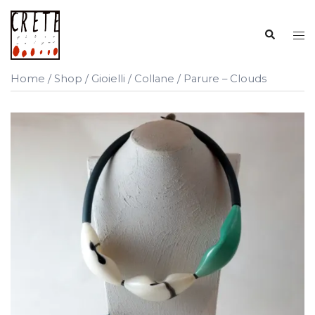
Vai
al
Cerca
Mos
contenuto
me
Home
/
Shop
/
Gioielli
/
Collane
/ Parure – Clouds