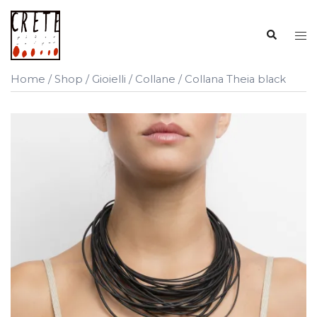
Vai
al
Cerca
Mos
contenuto
me
Home
/
Shop
/
Gioielli
/
Collane
/ Collana Theia black