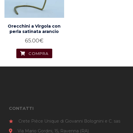
Orecchini a Virgola con
perla satinata arancio
65.00
€
COMPRA
CONTATTI
Crete Pièce Unique di Giovanni Bolognini e C. sas
Via Mario Gordini, 15, Ravenna (RA)