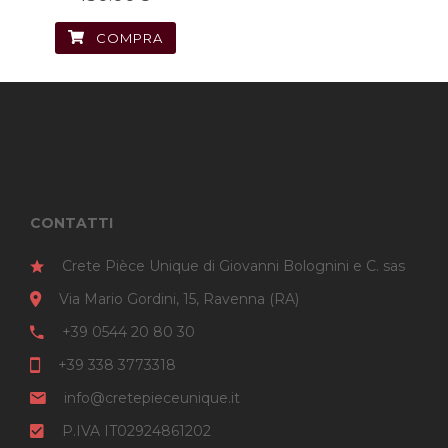
COMPRA
CONTATTI
Crete Pièce Unique di Giovanni Bolognini e C. sas
Via Mario Gordini, 15, Ravenna (RA)
+39 0544 20 80 30
+39 338 3773318
info@cretepieceunique.it
P.IVA IT02924861202