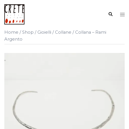
Vai
al
Cerca
Mos
contenuto
me
Home
/
Shop
/
Gioielli
/
Collane
/ Collana – Rami
Argento