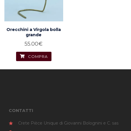
Orecchini a Virgola bolla
grande
55.00
€
COMPRA
CONTATTI
Crete Pièce Unique di Giovanni Bolognini e C. sas