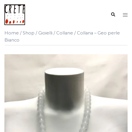
Vai
al
Cerca
Mos
contenuto
me
Home
/
Shop
/
Gioielli
/
Collane
/ Collana – Geo perle
Bianco