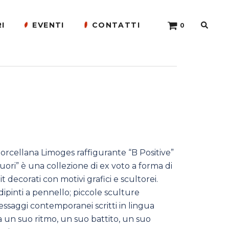
Cerca
I
EVENTI
CONTATTI
0 ELEMENTI
orcellana Limoges raffigurante “B Positive”
 Cuori” è una collezione di ex voto a forma di
t decorati con motivi grafici e scultorei.
dipinti a pennello; piccole sculture
saggi contemporanei scritti in lingua
 un suo ritmo, un suo battito, un suo