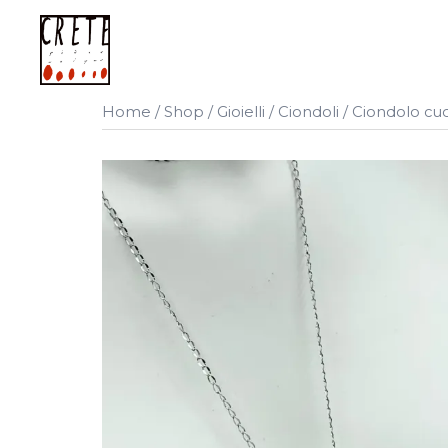
Vai
al
contenuto
Home
/
Shop
/
Gioielli
/
Ciondoli
/ Ciondolo cu