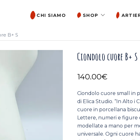
CHI SIAMO
SHOP
ARTIER
ore B+ S
Ciondolo cuore B+ S
140.00
€
Ciondolo cuore small in p
di Elica Studio. “In Alto i
cuore in porcellana biscui
Lettere, numeri e figure 
modellate a mano per mes
universale. Ogni cuore ha