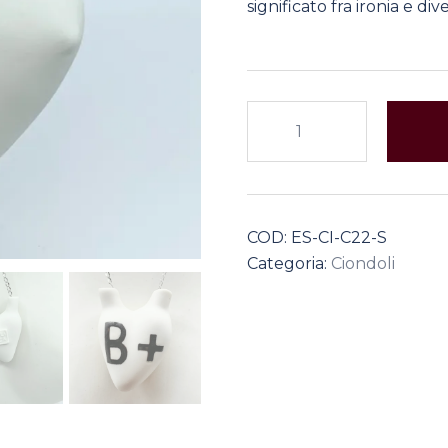
significato fra ironia e di
Ciondolo
cuore
B+
S
quantità
COD:
ES-CI-C22-S
Categoria:
Ciondoli