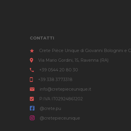
CONTATTI
Crete Pièce Unique di Giovanni Bolognini e C
Via Mario Gordini, 15, Ravenna (RA)
+39 0544 20 80 30
+39 338 3773318
info@cretepieceunique.it
P.IVA IT02924861202
@crete.pu
@cretepieceunique