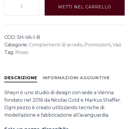
Vaso
METTI NEL CARRELLO
Sheyn
N.
1
in
COD:
SH-VA-1-B
stampa
Categorie:
Complementi di arredo
,
Promozioni
,
Vasi
3d
Tag:
Rosso
quantità
DESCRIZIONE
INFORMAZIONI AGGIUNTIVE
Sheyn è uno studio di design con sede a Vienna
fondato nel 2016 da Nicolas Gold e Markus Shaffer.
Ogni pezzo è creato utilizzando tecniche di
modellazione e fabbricazione all’avanguardia.