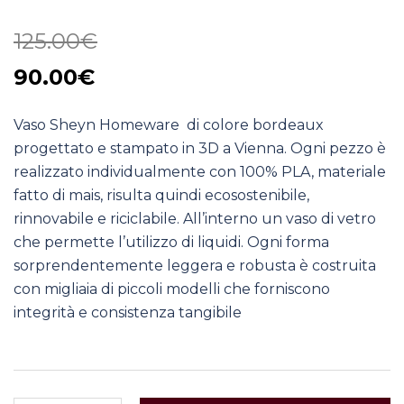
125.00
€
Il
Il
90.00
€
prezzo
prezzo
Vaso Sheyn Homeware di colore bordeaux
originale
attuale
progettato e stampato in 3D a Vienna. Ogni pezzo è
era:
è:
realizzato individualmente con 100% PLA, materiale
125.00€.
90.00€.
fatto di mais, risulta quindi ecosostenibile,
rinnovabile e riciclabile. All’interno un vaso di vetro
che permette l’utilizzo di liquidi. Ogni forma
sorprendentemente leggera e robusta è costruita
con migliaia di piccoli modelli che forniscono
integrità e consistenza tangibile