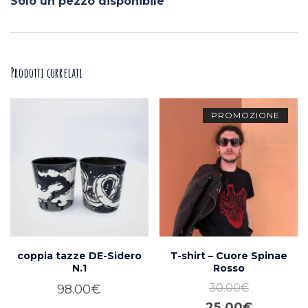
Solo un pezzo disponibile
Prodotti correlati
PROMOZIONE
coppia tazze DE-Sidero
T-shirt – Cuore Spinae
N.1
Rosso
30.00
€
98.00
€
Il
Il
25.00
€