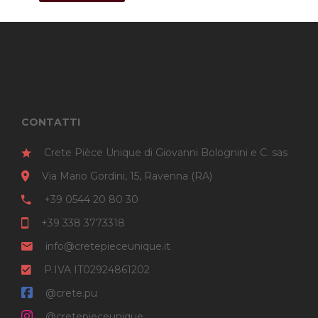
CONTATTI
Crete Pièce Unique di Giovanni Bolognini e C. sas
Via Mario Gordini, 15, Ravenna (RA)
+39 0544 20 80 30
+39 338 3773318
info@cretepieceunique.it
P.IVA IT02924861202
@crete.pu
@cretepieceunique