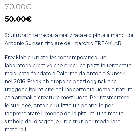
70.00
€
Il
Il
50.00
€
prezzo
prezzo
Scultura in terracotta realizzata e dipinta a mano da
originale
attuale
Antonio Sunseri titolare del marchio FREAKLAB.
era:
è:
70.00€.
Freaklab è un atelier contemporaneo, un
50.00€.
laboratorio creativo che produce pezzi in terracotta
maiolicata, fondato a Palermo da Antonio Sunseri
nel 2016. Freaklab propone pezzi originali che
traggono ispirazione dal rapporto tra uomo e natura,
con animali e creature mostruose. Per trasmettere
le sue idee, Antonio utilizza un pennello per
rappresentare il mondo della pittura, una matita,
simbolo del disegno, e un bisturi per modellare i
materiali.