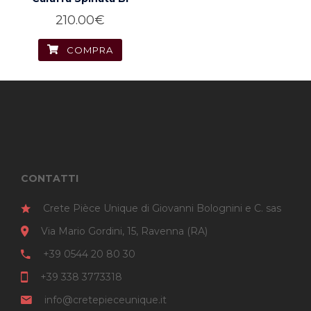
210.00
€
COMPRA
CONTATTI
Crete Pièce Unique di Giovanni Bolognini e C. sas
Via Mario Gordini, 15, Ravenna (RA)
+39 0544 20 80 30
+39 338 3773318
info@cretepieceunique.it