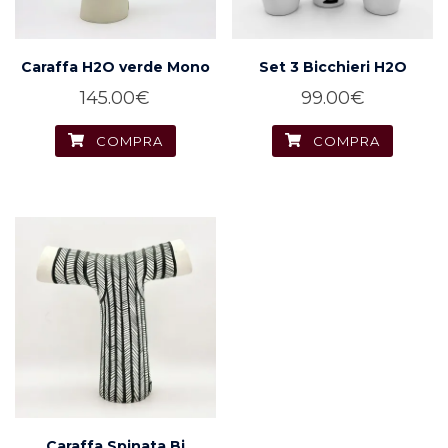
Caraffa H2O verde Mono
Set 3 Bicchieri H2O
145.00
€
99.00
€
COMPRA
COMPRA
Caraffa Spinata Bi