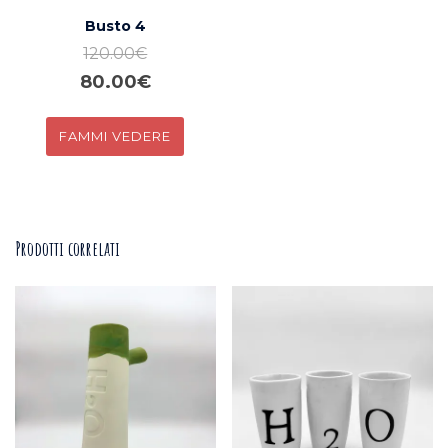
Busto 4
120.00
€
Il
Il
80.00
€
prezzo
prezzo
COMPRA
originale
attuale
era:
è:
120.00€.
80.00€.
Prodotti correlati