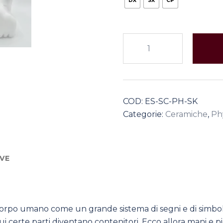
DX
SX
CP
Skulls
quantità
COD:
ES-SC-PH-SK
Categorie:
Ceramiche
,
Ph
VE
orpo umano come un grande sistema di segni e di simboli. 
cui certe parti diventano contenitori. Ecco allora mani e p