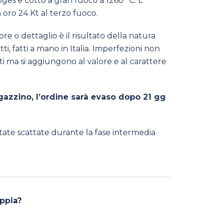
ges e cotto a gran fuoco a 1260 °C. E’
 oro 24 Kt al terzo fuoco.
ore o dettaglio è il risultato della natura
ti, fatti a mano in Italia. Imperfezioni non
ti ma si aggiungono al valore e al carattere
azzino, l’ordine sarà evaso dopo 21 gg
tate scattate durante la fase intermedia
oppia?