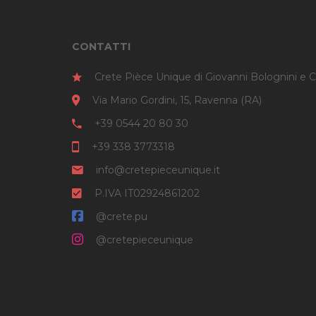
CONTATTI
Crete Pièce Unique di Giovanni Bolognini e C
Via Mario Gordini, 15, Ravenna (RA)
+39 0544 20 80 30
+39 338 3773318
info@cretepieceunique.it
P.IVA IT02924861202
@crete.pu
@cretepieceunique