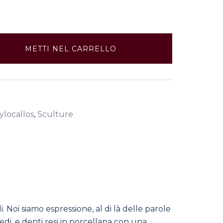
METTI NEL CARRELLO
ylocallos
,
Sculture
Noi siamo espressione, al di là delle parole
iedi, e denti resi in porcellana con una