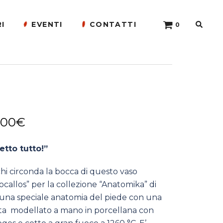
Cerca
I
EVENTI
CONTATTI
0 ELEMENTI
Fascia
.00
€
di
etto tutto!”
prezzo:
da
chi circonda la bocca di questo vaso
ocallos” per la collezione “Anatomika” di
1,950.00€
e una speciale anatomia del piede con una
a
tata modellato a mano in porcellana con
3,950.00€