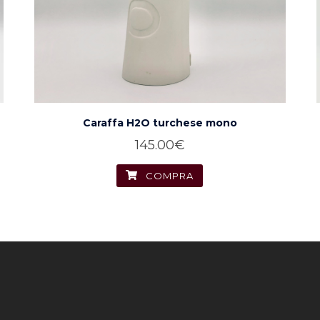
Caraffa H2O turchese mono
145.00
€
COMPRA