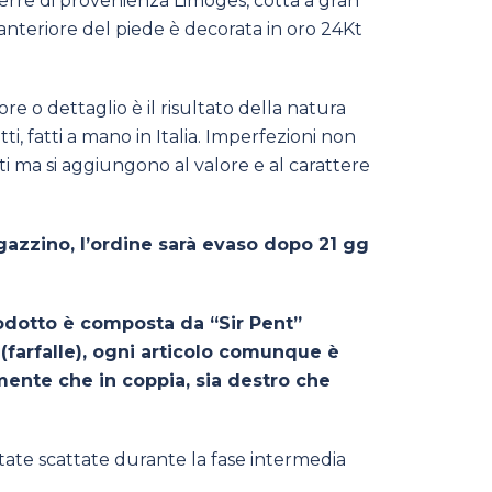
erre di provenienza Limoges, cotta a gran
 anteriore del piede è decorata in oro 24Kt
ore o dettaglio è il risultato della natura
ti, fatti a mano in Italia. Imperfezioni non
ti ma si aggiungono al valore e al carattere
azzino, l’ordine sarà evaso dopo 21 gg
odotto è composta da “Sir Pent”
(farfalle), ogni articolo comunque è
mente che in coppia, sia destro che
tate scattate durante la fase intermedia