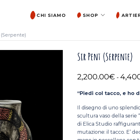
CHI SIAMO
SHOP
ARTIER
t (Serpente)
Sir Pent (Serpente)
2,200.00
€
4,40
-
“Piedi col tacco, e ho d
Il disegno di uno splend
scultura vaso della serie
di Elica Studio raffigura
mutazione: il tacco. E’ d