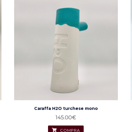
Caraffa H2O turchese mono
145.00
€
COMPRA