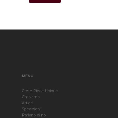
MENU
Crete Pièce Unique
Chi siamo
Artieri
Spedizioni
Parlano di noi