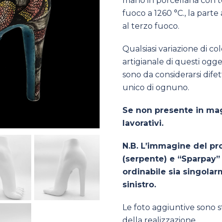
mano in porcellana con t
fuoco a 1260 °C., la parte
al terzo fuoco.
Qualsiasi variazione di col
artigianale di questi ogget
sono da considerarsi difet
unico di ognuno.
Se non presente in mag
lavorativi.
N.B. L’immagine del pr
(serpente) e “Sparpay” 
ordinabile sia singolar
sinistro.
Le foto aggiuntive sono s
della realizzazione.