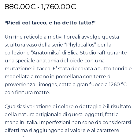
Fascia
880.00
€
1,760.00
€
-
di
“Piedi col tacco, e ho detto tutto!”
prezzo:
da
Un fine reticolo a motivi floreali avvolge questa
scultura vaso della serie “Phylocallos” per la
880.00€
collezione “Anatomika” di Elica Studio raffigurante
a
una speciale anatomia del piede con una
1,760.00€
mutazione: il tacco. E’ stata decorata a tutto tondo e
modellata a mano in porcellana con terre di
provenienza Limoges, cotta a gran fuoco a 1260 °C.
con finitura matte.
Qualsiasi variazione di colore o dettaglio è il risultato
della natura artigianale di questi oggetti, fatti a
mano in Italia. Imperfezioni non sono da considerarsi
difetti ma si aggiungono al valore e al carattere