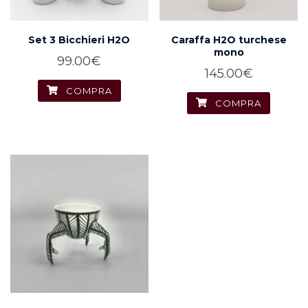
Set 3 Bicchieri H2O
Caraffa H2O turchese
mono
99.00
€
145.00
€
COMPRA
COMPRA