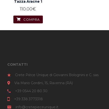
Tazza Aracne 1
110.00
€
COMPRA
CONTATTI
Crete Pièce Unique di Giovanni Bolognini e C. sas
Via Mario Gordini, 15, Ravenna (RA)
+39 0544 20 80 30
+39 338 3773318
info@cretepieceunique.it