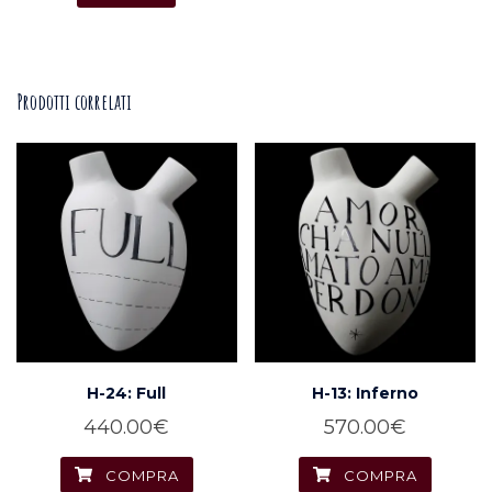
originale
attuale
Questo
era:
è:
prodotto
70.00€.
35.00€.
ha
Prodotti correlati
più
varianti.
Le
opzioni
possono
essere
scelte
nella
pagina
del
H-24: Full
H-13: Inferno
prodotto
440.00
€
570.00
€
COMPRA
COMPRA