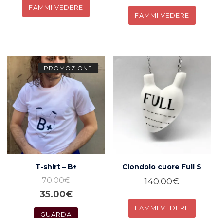
COMPRA
COMPRA
PROMOZIONE
T-shirt – B+
Ciondolo cuore Full S
70.00
€
140.00
€
Il
Il
35.00
€
COMPRA
prezzo
prezzo
GUARDA