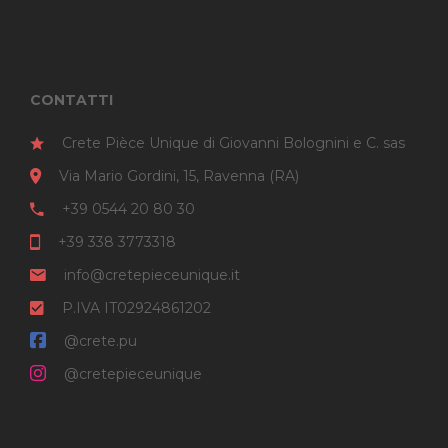
CONTATTI
Crete Pièce Unique di Giovanni Bolognini e C. sas
Via Mario Gordini, 15, Ravenna (RA)
+39 0544 20 80 30
+39 338 3773318
info@cretepieceunique.it
P.IVA IT02924861202
@crete.pu
@cretepieceunique